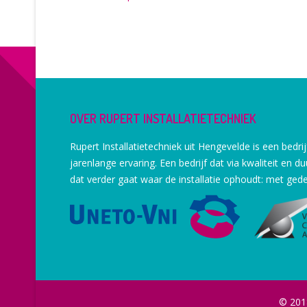
OVER RUPERT INSTALLATIETECHNIEK
Rupert Installatietechniek uit Hengevelde is een bedri
jarenlange ervaring. Een bedrijf dat via kwaliteit en 
dat verder gaat waar de installatie ophoudt: met ge
© 2018