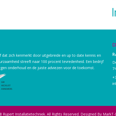
C
Ru
jf dat zich kenmerkt door uitgebreide en up to date kennis en
duurzaamheid streeft naar 100 procent tevredenheid. Een bedrijf
D
degen onderhoud en de juiste adviezen voor de toekomst.
7
+3
in
 Rupert Installatietechniek. All Rights Reserved. Designed By
MarkT-